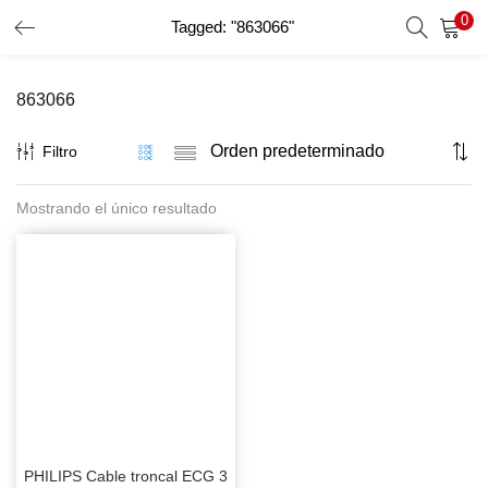
0
Tagged: "863066"
INICIO DE SESIÓN
REGISTRO
863066
Introduzca su nombre de usuario y contraseña para iniciar
sesión.
Filtro
Mostrando el único resultado
Recordar Datos
Inicio De Sesión
Recuperar Contraseña
PHILIPS Cable troncal ECG 3