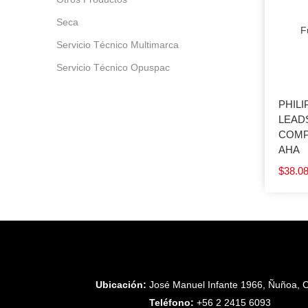
Seca
F
Servicio Técnico Multimarca
Servicio Técnico Opuspac
PHILI
LEADS
COMP
AHA
$
38.0
Ubicación:
José Manuel Infante 1966, Ñuñoa, C
Teléfono:
+56 2 2415 6093