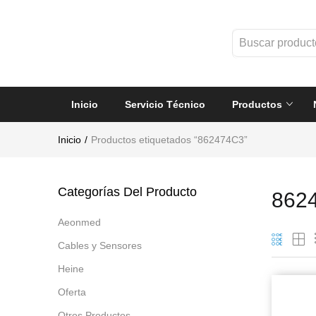
Inicio
Servicio Técnico
Productos
Inicio
Productos etiquetados “862474C3”
Categorías Del Producto
862
Aeonmed
Cables y Sensores
Heine
Oferta
Otros Productos