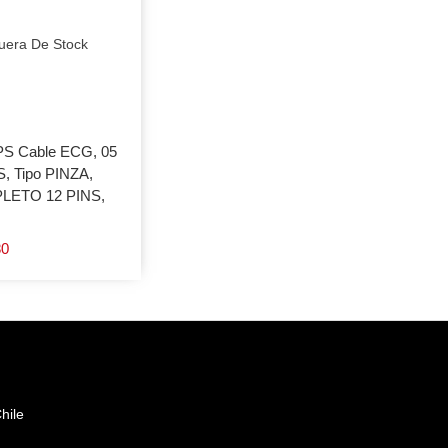
uera De Stock
PS Cable ECG, 05
, Tipo PINZA,
LETO 12 PINS,
80
hile