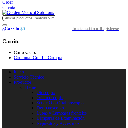
Order
Cuenta
Carrito
$
0
Inicie sesión o Regístrese
0
Carrito
Carro vacío.
Continuar Con La Compra
Inicio
Servicio Técnico
Productos
Heine
Otoscopio
Oftalmoscopio
Set de Oto-Oftalmoscopio
Dermatoscopio
Lupas y Lamparas frontales
Lámparas de Examinación
Repuestos y Accesorios