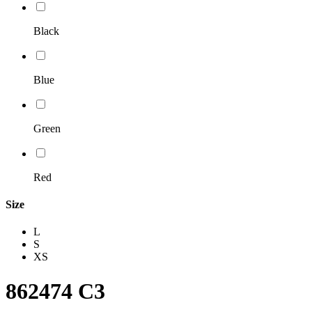
Black
Blue
Green
Red
Size
L
S
XS
862474 C3