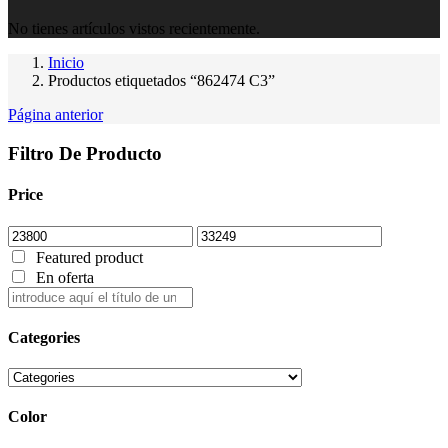
No tienes artículos vistos recientemente.
Inicio
Productos etiquetados “862474 C3”
Página anterior
Filtro De Producto
Price
Featured product
En oferta
Categories
Color