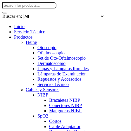
Buscar en:
Inicio
Servicio Técnico
Productos
Heine
Otoscopio
Oftalmoscopio
Set de Oto-Oftalmoscopio
Dermatoscopio
Lupas y Lamparas frontales
Lámparas de Examinación
Repuestos y Accesorios
Servicio Técnico
Cables y Sensores
NIBP
Brazaletes NIBP
Conectores NIBP
Mangueras NIBP
SpO2
Cortos
Cable Adaptador