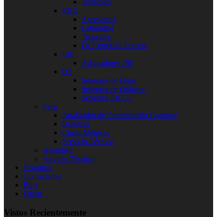
Troncales
EKG
Accesorios
Latiguillos
Troncales
De Conexión Directa
IBP
Adaptadores IBP
O2
Sensores de Flujo
Sensores de Oxígeno
Sensores EtCO2
Seca
Analizador de Composición Corporal
Balanzas
Cintas Métricas
Servicio Técnico
Aeonmed
Servicio Técnico
Nosotros
Contáctanos
Blog
Oferta
Vistos Recientemente