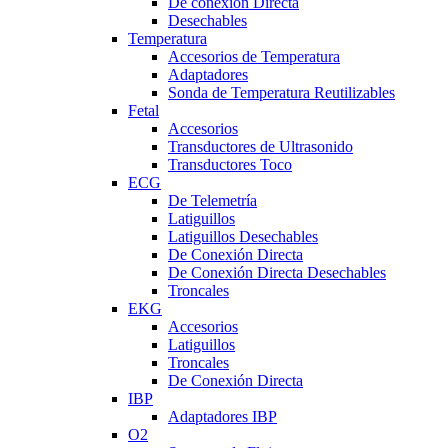
De conexión Directa
Desechables
Temperatura
Accesorios de Temperatura
Adaptadores
Sonda de Temperatura Reutilizables
Fetal
Accesorios
Transductores de Ultrasonido
Transductores Toco
ECG
De Telemetría
Latiguillos
Latiguillos Desechables
De Conexión Directa
De Conexión Directa Desechables
Troncales
EKG
Accesorios
Latiguillos
Troncales
De Conexión Directa
IBP
Adaptadores IBP
O2