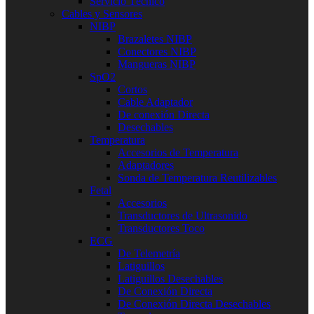
Servicio Técnico
Cables y Sensores
NIBP
Brazaletes NIBP
Conectores NIBP
Mangueras NIBP
SpO2
Cortos
Cable Adaptador
De conexión Directa
Desechables
Temperatura
Accesorios de Temperatura
Adaptadores
Sonda de Temperatura Reutilizables
Fetal
Accesorios
Transductores de Ultrasonido
Transductores Toco
ECG
De Telemetría
Latiguillos
Latiguillos Desechables
De Conexión Directa
De Conexión Directa Desechables