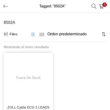
0
Tagged: "8502A"
INICIO DE SESIÓN
REGISTRO
8502A
Introduzca su nombre de usuario y contraseña para iniciar
sesión.
Filtro
Mostrando el único resultado
Recordar Datos
Inicio De Sesión
Recuperar Contraseña
Fuera De Stock
ZOLL Cable ECG 3 LEADS