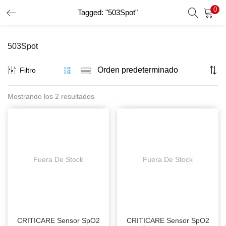
0
Tagged: "503Spot"
INICIO DE SESIÓN
REGISTRO
503Spot
Introduzca su nombre de usuario y contraseña para iniciar
sesión.
Filtro
Mostrando los 2 resultados
Recordar Datos
Inicio De Sesión
Recuperar Contraseña
Fuera De Stock
Fuera De Stock
CRITICARE Sensor SpO2
CRITICARE Sensor SpO2