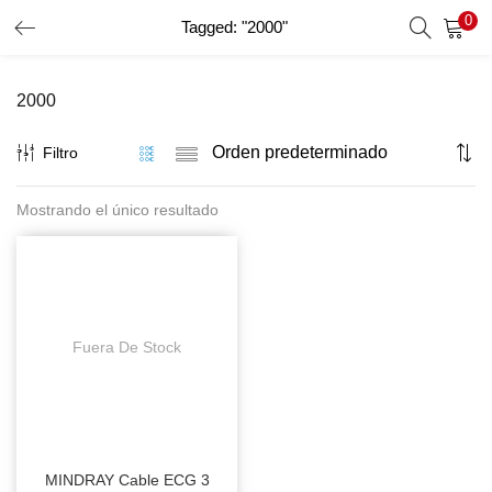
0
Tagged: "2000"
INICIO DE SESIÓN
REGISTRO
2000
Introduzca su nombre de usuario y contraseña para iniciar
sesión.
Filtro
Mostrando el único resultado
Recordar Datos
Inicio De Sesión
Recuperar Contraseña
Fuera De Stock
MINDRAY Cable ECG 3