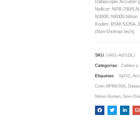
Datascope: Accutorr pl
Nellcor: NPB-290/5,N
N3000, N6000.Nihon
Koden: BSM-5105A, B
(Non-Oximax tech)
SKU:
U401-A(01DL)
Categorías:
Cables y
Etiquetas:
SpO2
,
Acc
Colin BP88/306
,
Datas
Nihon Koden
,
Non-Oxi