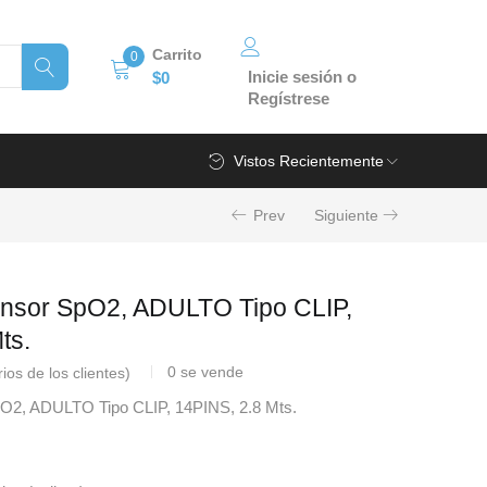
Carrito
0
Inicie sesión o
$
0
Regístrese
Vistos Recientemente
Prev
Siguiente
sor SpO2, ADULTO Tipo CLIP,
ts.
0
se vende
os de los clientes)
2, ADULTO Tipo CLIP, 14PINS, 2.8 Mts.