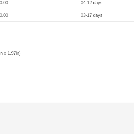
50.00
04-12 days
70.00
03-17 days
n x 1.97in)