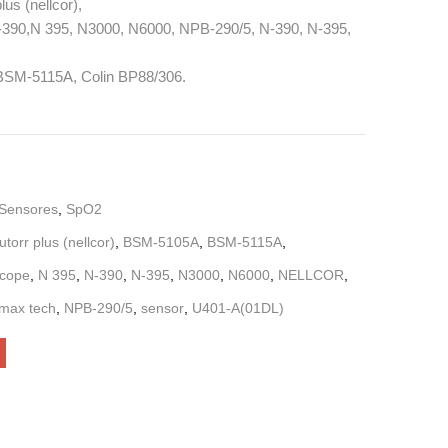
us (nellcor),
-390,N 395, N3000, N6000, NPB-290/5, N-390, N-395,
SM-5115A, Colin BP88/306.
 Sensores
,
SpO2
utorr plus (nellcor)
,
BSM-5105A
,
BSM-5115A
,
cope
,
N 395
,
N-390
,
N-395
,
N3000
,
N6000
,
NELLCOR
,
max tech
,
NPB-290/5
,
sensor
,
U401-A(01DL)